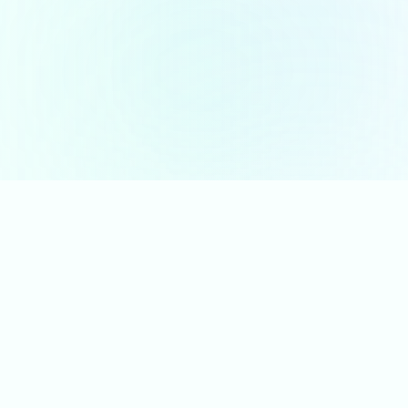
Our Products
中（1リットル）と大（2リットル）の2サイズ